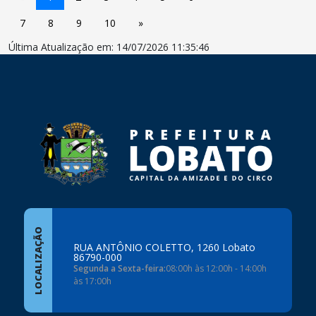
7
8
9
10
»
Última Atualização em: 14/07/2026 11:35:46
conteúdo
rodapé
LOCALIZAÇÃO
RUA ANTÔNIO COLETTO, 1260 Lobato
86790-000
Segunda a Sexta-feira:
08:00h às 12:00h - 14:00h
às 17:00h