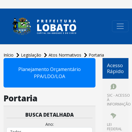
conteúdo do menu
Início
Legislação
Atos Normativos
Portaria
Acesso
Planejamento Orçamentário
Rápido
PPA/LDO/LOA
Portaria
SIC - ACESSO
À
INFORMAÇÃO
BUSCA DETALHADA
Ano:
LEI
FEDERAL