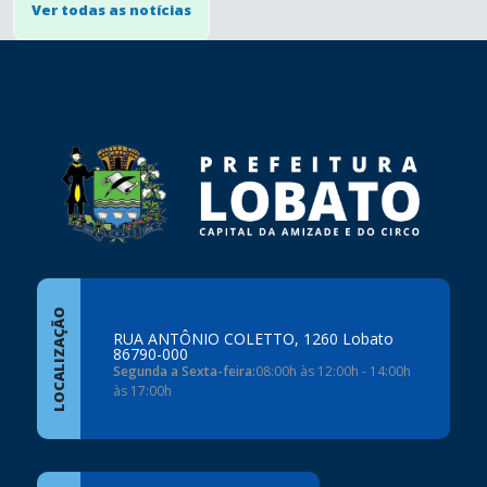
Ver todas as notícias
conteúdo
rodapé
LOCALIZAÇÃO
RUA ANTÔNIO COLETTO, 1260 Lobato
86790-000
Segunda a Sexta-feira:
08:00h às 12:00h - 14:00h
às 17:00h