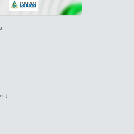
o!
ria)