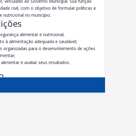
or, vinculado ao Governo Municipal. Sua função
dade civil, com o objetivo de formular políticas e
 nutricional no município.
uições
segurança alimentar e nutricional;
reito à alimentação adequada e saudável;
des organizadas para o desenvolvimento de ações
imentar;
limentar e avaliar seus resultados.
o
espectivos suplentes, sendo dois terços de
o Municipal. A definição dos representantes da
al de Segurança Alimentar.
sociedade civil, eleito(a) entre os membros do
a formulação de propostas específicas.