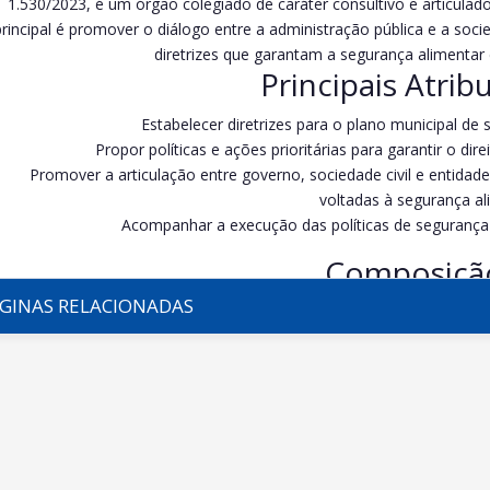
1.530/2023, é um órgão colegiado de caráter consultivo e articulad
rincipal é promover o diálogo entre a administração pública e a socie
diretrizes que garantam a segurança alimentar e
Principais Atrib
Estabelecer diretrizes para o plano municipal de 
Propor políticas e ações prioritárias para garantir o di
Promover a articulação entre governo, sociedade civil e entida
voltadas à segurança al
Acompanhar a execução das políticas de segurança a
Composiçã
GINAS RELACIONADAS
O COMSEA é composto por 12 conselheiros(as) titulares e seus r
representantes da sociedade civil organizada e um terço do Govern
sociedade civil ocorre em Conferência Municip
Estrutura
A presidência do COMSEA é ocupada por um(a) representante da 
conselho.
Possui Câmaras Temáticas que auxiliam na análise e n