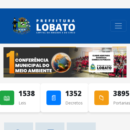
conteúdo do menu
1538
1352
3895
📖
📄
📁
Leis
Decretos
Portaria