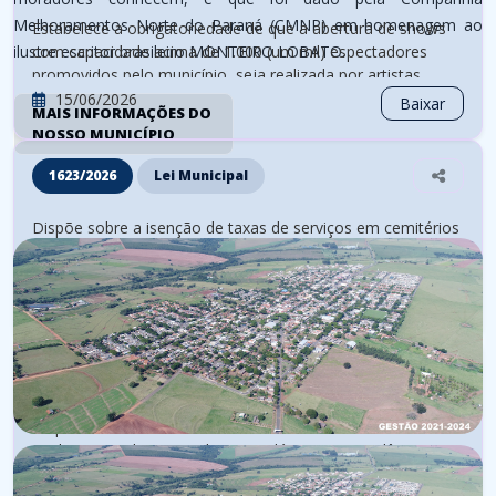
Melhoramentos Norte do Paraná (CMNP) em homenagem ao
Estabelece a obrigatoriedade de que a abertura de shows
ilustre escritor brasileiro MONTEIRO LOBATO.
com capacidade acima de 1.000 (um mil) espectadores
promovidos pelo município, seja realizada por artistas,
cantores ou bandas locais, e dá outras providências.
15/06/2026
Baixar
MAIS INFORMAÇÕES DO
NOSSO MUNICÍPIO
1623/2026
Lei Municipal
Dispõe sobre a isenção de taxas de serviços em cemitérios
e venda de lotes e carneiras regulamentadas pela lei nº
945/2006-E do município de Lobato – Estado do Paraná.
05/05/2026
Baixar
1622/2026
Lei Municipal
Dispõe sobre a concessão do Título de Cidadã Honorária à
Senhora Roseli Dutra Schuster e dá outras providências.