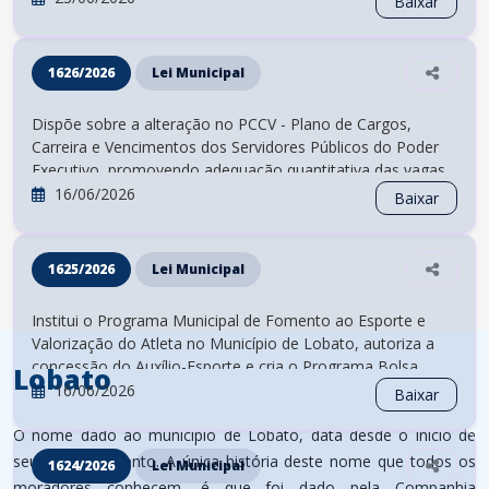
Baixar
ADCT, com a redação conferida pela Emenda
Constitucional nº 136, de 9 de setembro de 2025.
1626/2026
Lei Municipal
Dispõe sobre a alteração no PCCV - Plano de Cargos,
Carreira e Vencimentos dos Servidores Públicos do Poder
Executivo, promovendo adequação quantitativa das vagas
inerentes aos cargos de provimento efetivo no âmbito
16/06/2026
Baixar
desta municipalidade e dá outras providências.
1625/2026
Lei Municipal
Institui o Programa Municipal de Fomento ao Esporte e
Valorização do Atleta no Município de Lobato, autoriza a
concessão do Auxílio-Esporte e cria o Programa Bolsa
Lobato
Atleta Municipal e dá outras providências
16/06/2026
Baixar
O nome dado ao município de Lobato, data desde o início de
seu desbravamento. A única história deste nome que todos os
1624/2026
Lei Municipal
moradores conhecem, é que foi dado pela Companhia