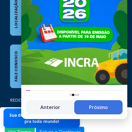
LOCALIZAÇÃO
RUA ANTÔNIO COLETTO, 1260 Lobato
86790-000
Segunda a Sexta-feira:
08:00h às 12:00h - 14:00h
às 17:00h
FALE CONOSCO
(44) 3249-1414
ouvidoria@lobato.pr.gov.br
REDES SOCIAIS
Mapa do Site
Anterior
Próximo
Sua dúvida pode virar resposta
O site da Prefeitura não utiliza cookies e tecnologias
pra todo mundo!
semelhantes.