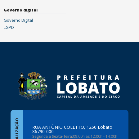
Governo digital
Governo Digital
LGPD
conteúdo
rodapé
LOCALIZAÇÃO
RUA ANTÔNIO COLETTO, 1260 Lobato
86790-000
Segunda a Sexta-feira:
08:00h às 12:00h - 14:00h