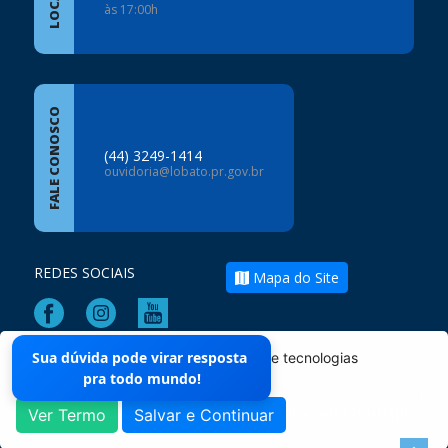
às 17:00h
FALE CONOSCO
(44) 3249-1414
ouvidoria@lobato.pr.gov.br
REDES SOCIAIS
Mapa do Site
Sua dúvida pode virar resposta
O site da Prefeitura não utiliza cookies e tecnologias
pra todo mundo!
semelhantes.
Prefeitura de Lobato - PR - Todos os direitos reservados ©
|
Desenvolvido por
Vale - Soluções para seu Municipio
Ver Termo
Salvar e Continuar