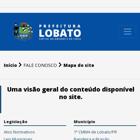
conteúdo do menu
Início
FALE CONOSCO
Mapa do site
Uma visão geral do conteúdo disponível
no site.
Legislação
Município
Atos Normativos
1ª CMMA de Lobato/PR
Leis Municipais
Bandeira e Brasão